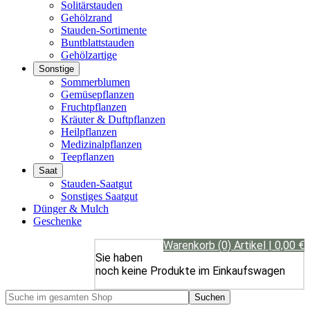
Solitärstauden
Gehölzrand
Stauden-Sortimente
Buntblattstauden
Gehölzartige
Sonstige
Sommerblumen
Gemüsepflanzen
Fruchtpflanzen
Kräuter & Duftpflanzen
Heilpflanzen
Medizinalpflanzen
Teepflanzen
Saat
Stauden-Saatgut
Sonstiges Saatgut
Dünger & Mulch
Geschenke
Warenkorb (0) Artikel | 0,00 €
Sie haben
noch keine Produkte im Einkaufswagen