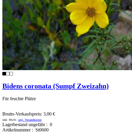
Bidens coronata (Sumpf Zweizahn)
Für feuchte Plätze
Brutto-Verkaufspreis:
3,00 €
inkl. MwSt.
zzgl. Versandkosten
Lagerbestand ungefähr : 0
Artikelnummer : St0600