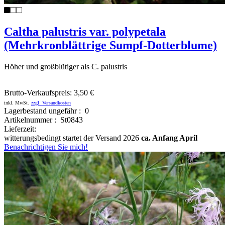
Caltha palustris var. polypetala
(Mehrkronblättrige Sumpf-Dotterblume)
Höher und großblütiger als C. palustris
Brutto-Verkaufspreis:
3,50 €
inkl. MwSt.
zzgl. Versandkosten
Lagerbestand ungefähr : 0
Artikelnummer : St0843
Lieferzeit:
witterungsbedingt startet der Versand 2026
ca. Anfang April
Benachrichtigen Sie mich!