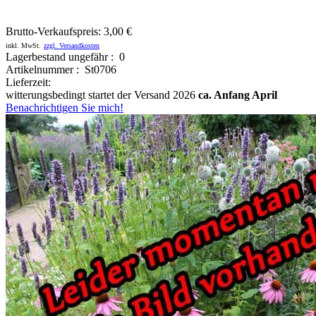
Brutto-Verkaufspreis:
3,00 €
inkl. MwSt.
zzgl. Versandkosten
Lagerbestand ungefähr : 0
Artikelnummer : St0706
Lieferzeit:
witterungsbedingt startet der Versand 2026
ca. Anfang April
Benachrichtigen Sie mich!