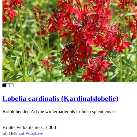
Lobelia cardinalis (Kardinalslobelie)
Rotblühenden Art die winterhärter als Lobelia splendens ist
Brutto-Verkaufspreis:
3,00 €
inkl. MwSt.
zzgl. Versandkosten