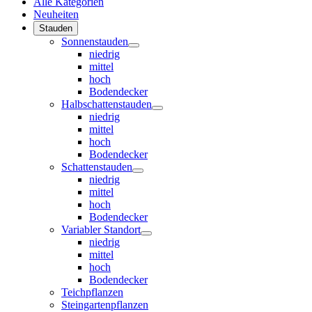
Alle Kategorien
Neuheiten
Stauden
Sonnenstauden
niedrig
mittel
hoch
Bodendecker
Halbschattenstauden
niedrig
mittel
hoch
Bodendecker
Schattenstauden
niedrig
mittel
hoch
Bodendecker
Variabler Standort
niedrig
mittel
hoch
Bodendecker
Teichpflanzen
Steingartenpflanzen