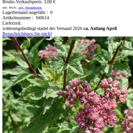
Brutto-Verkaufspreis:
3,00 €
inkl. MwSt.
zzgl. Versandkosten
Lagerbestand ungefähr : 0
Artikelnummer : St0614
Lieferzeit:
witterungsbedingt startet der Versand 2026
ca. Anfang April
Benachrichtigen Sie mich!