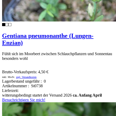
Gentiana pneumonanthe (Lungen-
Enzian)
Fühlt sich im Moorbeet zwischen Schlauchpflanzen und Sonnentau
besonders wohl
Brutto-Verkaufspreis:
4,50 €
inkl. MwSt.
zzgl. Versandkosten
Lagerbestand ungefähr : 0
Artikelnummer : St0738
Lieferzeit:
witterungsbedingt startet der Versand 2026
ca. Anfang April
Benachrichtigen Sie mich!