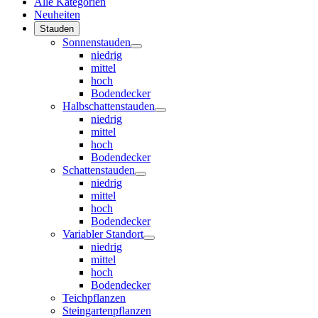
Alle Kategorien
Neuheiten
Stauden
Sonnenstauden
niedrig
mittel
hoch
Bodendecker
Halbschattenstauden
niedrig
mittel
hoch
Bodendecker
Schattenstauden
niedrig
mittel
hoch
Bodendecker
Variabler Standort
niedrig
mittel
hoch
Bodendecker
Teichpflanzen
Steingartenpflanzen