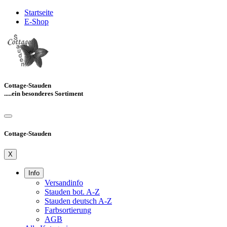
Startseite
E-Shop
Cottage-Stauden
.....ein besonderes Sortiment
Cottage-Stauden
X
Info
Versandinfo
Stauden bot. A-Z
Stauden deutsch A-Z
Farbsortierung
AGB