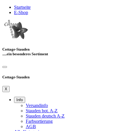
Startseite
E-Shop
Cottage-Stauden
.....ein besonderes Sortiment
Cottage-Stauden
X
Info
Versandinfo
Stauden bot. A-Z
Stauden deutsch A-Z
Farbsortierung
AGB