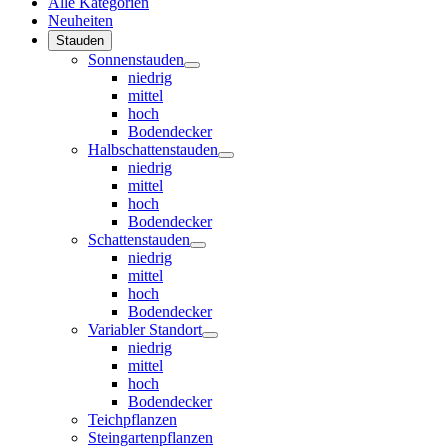
Alle Kategorien
Neuheiten
Stauden
Sonnenstauden
niedrig
mittel
hoch
Bodendecker
Halbschattenstauden
niedrig
mittel
hoch
Bodendecker
Schattenstauden
niedrig
mittel
hoch
Bodendecker
Variabler Standort
niedrig
mittel
hoch
Bodendecker
Teichpflanzen
Steingartenpflanzen