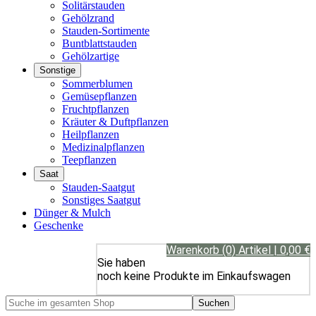
Solitärstauden
Gehölzrand
Stauden-Sortimente
Buntblattstauden
Gehölzartige
Sonstige
Sommerblumen
Gemüsepflanzen
Fruchtpflanzen
Kräuter & Duftpflanzen
Heilpflanzen
Medizinalpflanzen
Teepflanzen
Saat
Stauden-Saatgut
Sonstiges Saatgut
Dünger & Mulch
Geschenke
Warenkorb (0) Artikel | 0,00 €
Sie haben
noch keine Produkte im Einkaufswagen