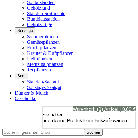
Solitärstauden
Gehölzrand
Stauden-Sortimente
Buntblattstauden
Gehölzartige
Sonstige
Sommerblumen
Gemüsepflanzen
Fruchtpflanzen
Kräuter & Duftpflanzen
Heilpflanzen
Medizinalpflanzen
Teepflanzen
Saat
Stauden-Saatgut
Sonstiges Saatgut
Dünger & Mulch
Geschenke
Warenkorb (0) Artikel | 0,00 €
Sie haben
noch keine Produkte im Einkaufswagen