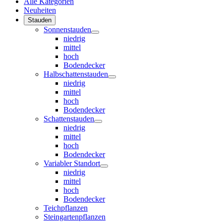
Alle Kategorien
Neuheiten
Stauden
Sonnenstauden
niedrig
mittel
hoch
Bodendecker
Halbschattenstauden
niedrig
mittel
hoch
Bodendecker
Schattenstauden
niedrig
mittel
hoch
Bodendecker
Variabler Standort
niedrig
mittel
hoch
Bodendecker
Teichpflanzen
Steingartenpflanzen