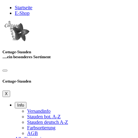
Startseite
E-Shop
Cottage-Stauden
.....ein besonderes Sortiment
Cottage-Stauden
X
Info
Versandinfo
Stauden bot. A-Z
Stauden deutsch A-Z
Farbsortierung
AGB